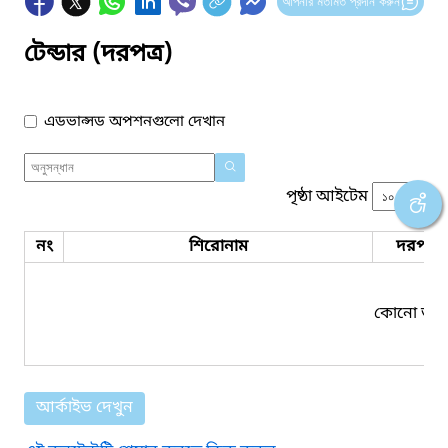
আপনার মতামত প্রদান করুন
টেন্ডার (দরপত্র)
এডভান্সড অপশনগুলো দেখান
পৃষ্ঠা আইটেম
নং
শিরোনাম
দরপত্র 
কোনো তথ্য
আর্কাইভ দেখুন