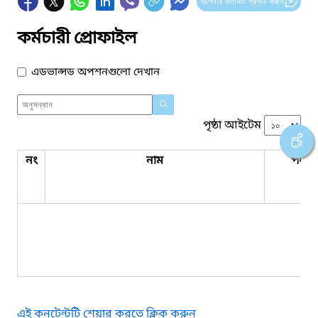
আপনার মতামত প্রদান করুন
কর্মচারী প্রোফাইল
এডভান্সড অপশনগুলো দেখান
পৃষ্ঠা আইটেম
নং
নাম
পদবি
কো
এই কনটেন্টটি শেয়ার করতে ক্লিক করুন