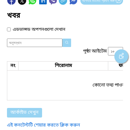
আপনার মতামত প্রদান করুন
খবর
এডভান্সড অপশনগুলো দেখান
পৃষ্ঠা আইটেম
নং
শিরোনাম
ফাইল
কোনো তথ্য পাওয়া য
আর্কাইভ দেখুন
এই কনটেন্টটি শেয়ার করতে ক্লিক করুন