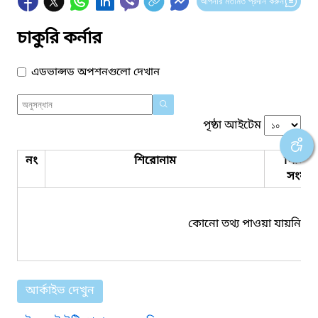
আপনার মতামত প্রদান করুন
চাকুরি কর্নার
এডভান্সড অপশনগুলো দেখান
পৃষ্ঠা আইটেম
নং
শিরোনাম
পিডিএ
সংযুক্ত
কোনো তথ্য পাওয়া যায়নি।
আর্কাইভ দেখুন